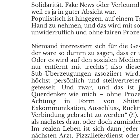
Solidarität. Fake News oder Verleumd
weil es ja in guter Absicht war.
Populistisch ist hingegen, auf einem Te
Hand zu nehmen, und das wird mit sozi
unwiderruflich und ohne fairen Proze
Niemand interessiert sich für die Ges
der wäre so dumm zu sagen, dass er un
Oder es wird auf den sozialen Medien 
nur entfernt mit „rechts“, also die
Sub-Überzeugungen assoziiert
wird
höchst persönlich und stellvertret
gefesselt. Und zwar, und das ist 
Querdenker wie mich – ohne Prozess.
Ächtung in Form von Shitstorm
Exkommunikation, Ausschluss, Rücktri
Verbindung gebracht zu werden
“
 (?!
als nächstes dran, oder doch zumindes
Im realen Leben ist sich dann jeder
nächsten Arzt, Pizzalieferdienst oder