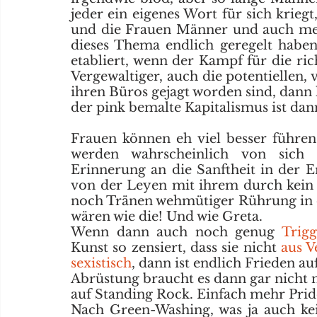
jeder ein eigenes Wort für sich krieg
und die Frauen Männer und auch mehr
dieses Thema endlich geregelt haben 
etabliert, wenn der Kampf für die ric
Vergewaltiger, auch die potentiellen
ihren Büros gejagt worden sind, dann
der pink bemalte Kapitalismus ist dan
Frauen können eh viel besser führen.
werden wahrscheinlich von sich 
Erinnerung an die Sanftheit in der 
von der Leyen mit ihrem durch kein K
noch Tränen wehmütiger Rührung in d
wären wie die! Und wie Greta.
Wenn dann auch noch genug 
Trig
Kunst so zensiert, dass sie nicht 
aus V
sexistisch
, dann ist endlich Frieden auf
Abrüstung braucht es dann gar nicht me
auf Standing Rock. Einfach mehr Pride
Nach Green-Washing, was ja auch ke