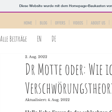
Diese Website wurde mit dem Homepage-Baukasten vo
HOME
BLOG
OFFERS
VIDEOS
ABOUT US
Alle Beiträge
EN
DE
2. Aug. 2022
Dr Motte oder: Wie ic
Verschwörungstheori
Aktualisiert:
4. Aug. 2022