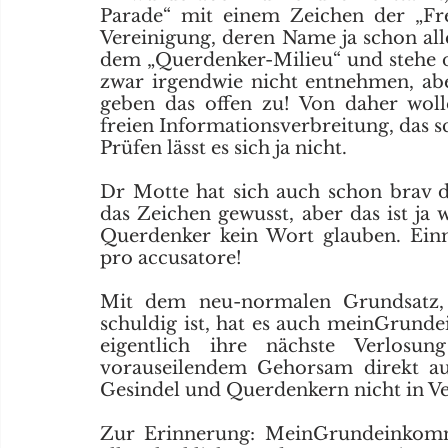
Parade“ mit einem Zeichen der „Fre
Vereinigung, deren Name ja schon alle
dem „Querdenker-Milieu“ und stehe de
zwar irgendwie nicht entnehmen, abe
geben das offen zu! Von daher wolle
freien Informationsverbreitung, das s
Prüfen lässt es sich ja nicht.
Dr Motte hat sich auch schon brav di
das Zeichen gewusst, aber das ist ja w
Querdenker kein Wort glauben. Einma
pro accusatore!
Mit dem neu-normalen Grundsatz, 
schuldig ist, hat es auch meinGrund
eigentlich ihre nächste Verlosu
vorauseilendem Gehorsam direkt aus
Gesindel und Querdenkern nicht
in V
Zur Erinnerung: MeinGrundeinkommen