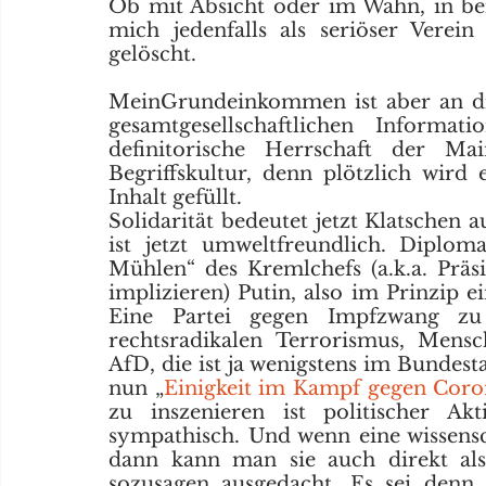
Ob mit Absicht oder im Wahn, in be
mich jedenfalls als seriöser Verei
gelöscht. 
MeinGrundeinkommen ist aber an dies
gesamtgesellschaftlichen Informati
definitorische Herrschaft der Ma
Begriffskultur, denn plötzlich wird
Inhalt gefüllt. 
Solidarität bedeutet jetzt Klatschen 
ist jetzt umweltfreundlich. Diploma
Mühlen“ des Kremlchefs (a.k.a. Präs
implizieren) Putin, also im Prinzip e
Eine Partei gegen Impfzwang zu 
rechtsradikalen Terrorismus, Mensc
AfD, die ist ja wenigstens im Bundest
nun „
Einigkeit im Kampf gegen Coro
zu inszenieren ist politischer A
sympathisch. Und wenn eine wissenscha
dann kann man sie auch direkt als
sozusagen ausgedacht. Es sei denn,