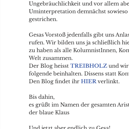
Ungebräuchlichkeit und vor allem ab
Uminterpretation demnächst sowieso 
gestrichen.
Gesas Vorstoß jedenfalls gibt uns Anla
rufen. Wir bilden uns ja schließlich 
zu haben als alle KolumnistInnen, 
Welt zusammen.
Der Blog heisst 
T
REIBHOLZ
 und wir
folgende beinhalten. Dissens statt Ko
Den Blog findet ihr 
HIER
 verlinkt.
Bis dahin,
es grüßt im Namen der gesamten Arist
der blaue Klaus
Und jetzt aber endlich zu Gesa!