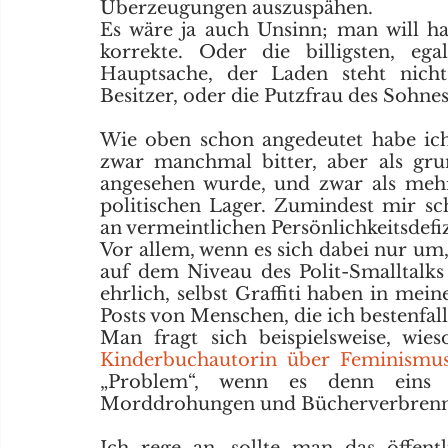
Überzeugungen auszuspähen.
Es wäre ja auch Unsinn; man will hal
korrekte. Oder die billigsten, ega
Hauptsache, der Laden steht nicht
Besitzer, oder die Putzfrau des Sohne
Wie oben schon angedeutet habe ich 
zwar manchmal bitter, aber als gru
angesehen wurde, und zwar als mehr 
politischen Lager. Zumindest mir sch
an vermeintlichen Persönlichkeitsdef
Vor allem, wenn es sich dabei nur um,
auf dem Niveau des Polit-Smalltal
ehrlich, selbst Graffiti haben in me
Posts von Menschen, die ich bestenfal
Kinderbuchautorin über Feminismu
„Problem“, wenn es denn eins da
Morddrohungen und Bücherverbrennu
Ich rege an, sollte man das öffentl