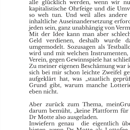
alle glücklich werden, wenn wir nu
kapitalistische Ohrfeige und die Umv
so weh tun. Und weil alles andere 
inhaltliche Auseinandersetzung erfo
jeden sein, ganz unabhängig von Vermö
Mit der Idee kann man aber schlec
Geld verdienen, deshalb wurde d
umgemodelt. Sozusagen als Testballo
wird und mit welchen Instrumenten, ab
Verein, gegen Gewinnspiele hat schli
Zu meiner eigenen Beschämung war ic
sich bei mir schon leichte Zweifel 
aufgeklärt hat, was „staatlich geprü
Grund gibt, warum manche Lotterie
eben nicht. 
Aber zurück zum Thema, meinGrun
darum bemüht, „keine Plattform für
Dr Motte also ausgeladen. 
Inwiefern genau  die eigentlich üb
bieten, wenn Dr Motte als Lottofee 