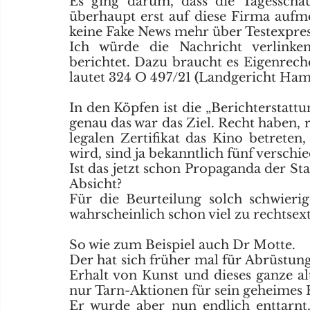
Es ging darum, dass die Tagesschau
überhaupt erst auf diese Firma aufm
keine Fake News mehr über Testexpress
Ich würde die Nachricht verlinke
berichtet. Dazu braucht es Eigenreche
lautet 324 O 497/21
 (
Landgericht Ham
In den Köpfen ist die „Berichterstatt
genau das war das Ziel. Recht haben
legalen Zertifikat das Kino betreten,
wird, sind ja bekanntlich fünf verschi
Ist das jetzt schon Propaganda der St
Absicht?
Für die Beurteilung solch schwierige
wahrscheinlich schon viel zu rechtsex
So wie zum Beispiel auch Dr Motte. 
Der hat sich früher mal für Abrüstung,
Erhalt von Kunst und dieses ganze al
nur Tarn-Aktionen für sein geheimes 
Er wurde aber nun endlich enttarnt,