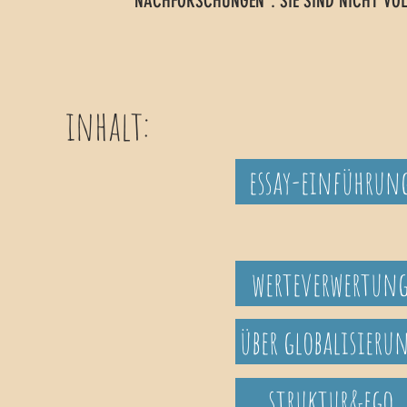
NACHFORSCHUNGEN". SIE SIND NICHT VOL
inhalt:
essay-einführun
werteverwertun
über globalisieru
struktur&ego